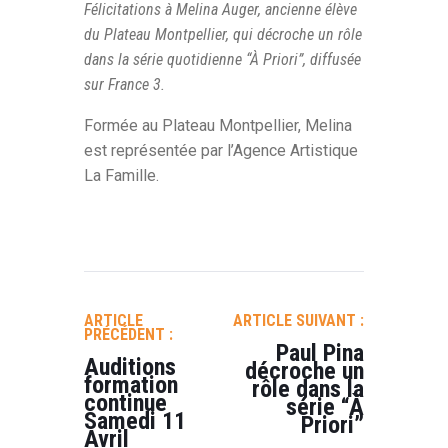
Félicitations à Melina Auger, ancienne élève
du Plateau Montpellier, qui décroche un rôle
dans la série quotidienne “À Priori”, diffusée
sur France 3.
Formée au Plateau Montpellier, Melina
est représentée par l’Agence Artistique
La Famille.
NAVIGATION
DE
ARTICLE
ARTICLE SUIVANT :
L’ARTICLE
PRÉCÉDENT :
Paul Pina
Auditions
décroche un
formation
rôle dans la
continue
série “À
Samedi 11
Priori”
Avril