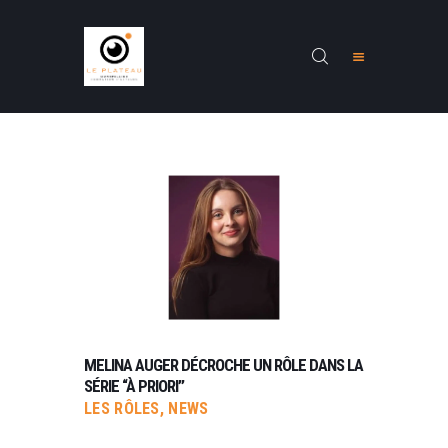
ACCUEIL
PRÉSENTATION
STAGES
FORMATIONS
RENARDS
CONTACTS
MELINA AUGER DÉCROCHE UN RÔLE DANS LA
NEWS
SÉRIE “À PRIORI”
LES RÔLES
,
NEWS
INSCRIPTION