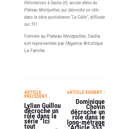
Félicitations à Sacha Ull, ancien élève du
Plateau Montpellier, qui décroche un rôle
dans la série quotidienne “La Cible”, diffusée
sur TF1.
Formée au Plateau Montpellier, Sacha
est représentée par l’Agence Artistique
La Famille.
NAVIGATION
DE
ARTICLE
ARTICLE SUIVANT :
L’ARTICLE
PRÉCÉDENT :
Dominique
Lylian Guillou
Chovin
décroche un
décroche un
rôle dans la
rôle dans le
série “Ici
long-métrage
tout
“Article 353”