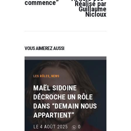
commence”
Réalisé par
Guillaume
Nicloux
VOUS AIMEREZ AUSSI
LES RÔLES
,
NEWS
MAËL SIDOINE
DÉCROCHE UN RÔLE
DANS “DEMAIN NOUS
APPARTIENT”
LE 4 AOÛT 2025
0