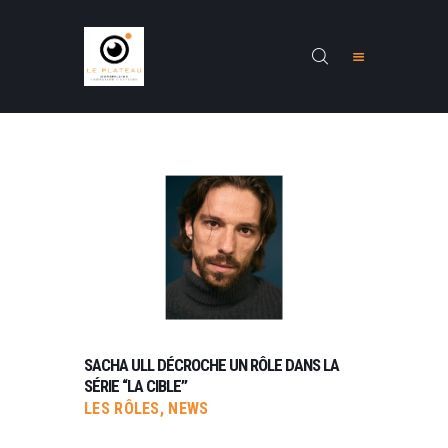
ACCUEIL
PRÉSENTATION
STAGES
FORMATIONS
RENARDS
CONTACTS
SACHA ULL DÉCROCHE UN RÔLE DANS LA
NEWS
SÉRIE “LA CIBLE”
LES RÔLES
,
NEWS
INSCRIPTION