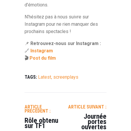
d’émotions.
N’hésitez pas à nous suivre sur
Instagram pour ne rien manquer des
prochains spectacles !
📌
Retrouvez-nous sur Instagram :
🔗
Instagram
🎬
Post du film
TAGS:
Latest
,
screenplays
NAVIGATION
DE
ARTICLE
ARTICLE SUIVANT :
L’ARTICLE
PRÉCÉDENT :
Journée
Rôle obtenu
portes
sur TF1
ouvertes