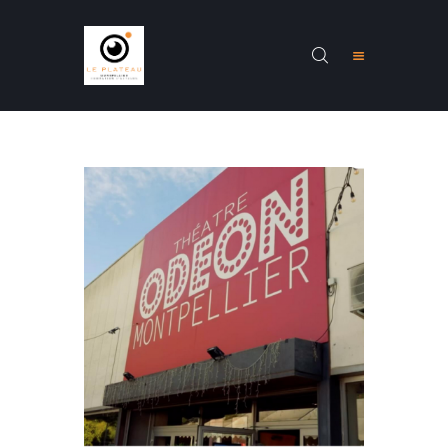
ACCUEIL
PRÉSENTATION
STAGES
FORMATIONS
RENARDS
CONTACTS
NEWS
INSCRIPTION